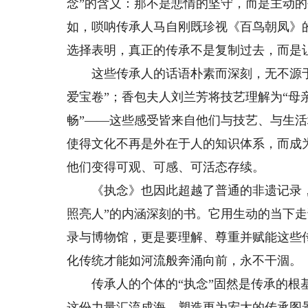
念”的含义：那不是悲情的坚守，而是主动
如，唢呐传承人马自刚既珍视《百鸟朝凤》
选择表明，真正的传承不是复制过去，而是
这些传承人的话语朴素而深刻，无不源于
爱宝卷”；香包夫人刘兰芳将技艺理解为“母
畅”——这些感受皆来自他们与技艺、与生
使得文化不再是外在于人的知识体系，而成
他们变得可观、可感、可活态存续。
《执念》也因此超越了普通的非遗记录，
照亮人”的内涵深刻的书。它用生动的当下
录与博物馆，更是要理解、尊重并赋能这些
化传统才能如河流般奔涌向前，永不干涸。
传承人的个体的“执念”固然是传承的根基
这份力量汇流成海，塑造更为宏大的传承图景