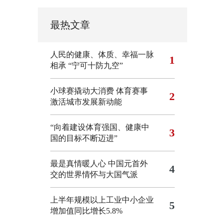
最热文章
人民的健康、体质、幸福一脉
1
相承
“宁可十防九空”
小球赛撬动大消费 体育赛事
2
激活城市发展新动能
“向着建设体育强国、健康中
3
国的目标不断迈进”
最是真情暖人心 中国元首外
4
交的世界情怀与大国气派
上半年规模以上工业中小企业
5
增加值同比增长5.8%