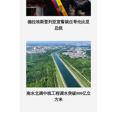
德拉埃斯普列亚宣誓就任哥伦比亚
总统
南水北调中线工程调水突破800亿立
方米