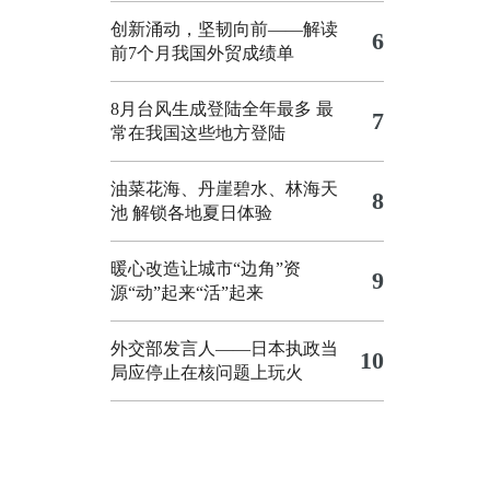
创新涌动，坚韧向前——解读
6
前7个月我国外贸成绩单
8月台风生成登陆全年最多 最
7
常在我国这些地方登陆
油菜花海、丹崖碧水、林海天
8
池 解锁各地夏日体验
暖心改造让城市“边角”资
9
源“动”起来“活”起来
外交部发言人——日本执政当
10
局应停止在核问题上玩火