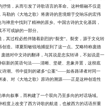
的抒情，从而引发了诗歌语言的革命。这种熔融不仅是
，马勒的《大地之歌》将唐诗的意境熔于交响乐的宏伟
旷达与禅意中找到了精神的原乡。中国古诗的文化基因，
其不可或缺的一部分。
，其过程必然伴随着剧烈的“裂变”。裂变，源于文化转
再创造。谭夏阳敏锐地捕捉到了这一点。艾略特称庞德
机：庞德对中文诗的翻译，与其说是忠实转译，不如说是一
一种崭新的英语句法——清晰、坚硬、意象并置，这彻底
义诗潮。书中提到的诸多“公案”——如各路译者对同一
拼凑、对《大地之歌》原诗的溯源——正是这种创造性
单向叙事，而构建了一个双向乃至多向的对话场域。
种程度上改变了西方诗歌的航道，也被西方的话语所重