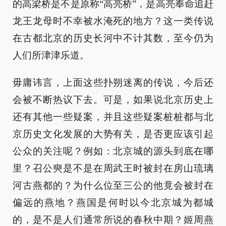
的高梁桥是不是原称“高亮桥”，是高亮奉命追赶
龙王龙母时不幸被水淹死的地方？这一类传说
在古都北京的历史长河中不计其数，至今仍为
人们所津津乐道。
毋庸讳言，上面这些扑朔迷离的传说，今后还
会被不断热议下去。可是，如果说北京历史上
还有其他一些疑案，并且这些疑案桩桩都与北
京历史文化发展的大势有关，是否更应该引起
公众的关注呢？例如：北京城的源头到底在哪
里？召公奭是不是在周武王时被封在房山琉璃
河古燕都的？为什么位至三公的他竟会被封在
偏远的燕地？燕国是何时以今北京城为都城
的，是不是人们通常所说的春秋中期？姬周燕