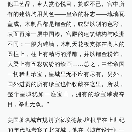
他工艺品，令人赏心悦目，赞叹不已。宫中所
有的建筑均用黄色——皇帝的标志——琉璃瓦
盖成。木制品都是镏金的，或髹以别的色彩，
表面再涂一层中国漆。宫殿的建筑结构与欧洲
不同：一般为砖墙，木制天花板支撑在高大的
圆柱上，柱上有精巧的浮雕，并以镏金粉饰，
大梁上有五彩缤纷的绘画……总之，中华帝国
一切稀世珍宝，皇城里无不应有尽有。另外，
国外进贡的所有珍宝也都收藏在这里。所以，
整个皇城犹如一座宝山，拥有的珍宝璀璨夺
目，举世无双。”
美国著名城市规划学家埃德蒙·培根早在上世纪
30年代就考察了北京城，他在《城市设计》一