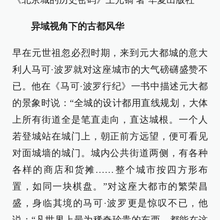
异域视角下的古都风华
早在元世祖忽必烈时期，来到元大都城的意大
利人马可·波罗就对这座城市的大气磅礴盛赞不
已。他在《马可·波罗行纪》一书中描述元大都
的景象时说：“全城的设计都用直线规划，大体
上所有街道全是笔直走向，直达城根。一个人
若登城站在城门上，朝正前方远望，便可看见
对面城墙的城门。城内公共街道两侧，有各种
各样的商店和货摊……整个城市按四方形布
置，如同一块棋盘。”对这座大都市的繁荣昌
盛，身临其境的马可·波罗更是惊叹不已，他
说：“凡世界上最为稀奇珍贵的东西，都能在这