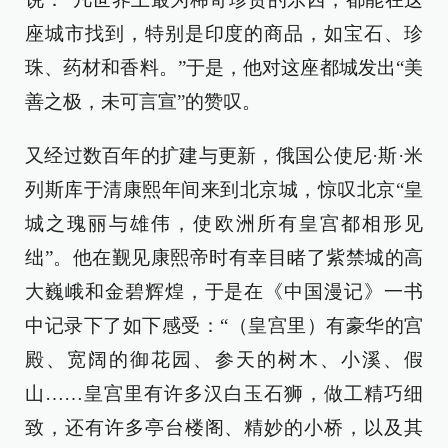
座城市找到，特别是印度的商品，如宝石、珍
珠、药材和香料。”于是，他对这座都城发出“美
善之极，未可言宣”的赞叹。
又经过数百年的扩建与更新，俄国公使尼·斯·米
列斯库于清康熙年间来到北京城，惊叹北京“皇
城之瑰丽与雄伟，使欧洲所有皇宫都相形见
绌”。他在觐见康熙帝时有幸目睹了紫禁城的高
大巍峨和金碧辉煌，于是在《中国漫记》一书
中记录下了如下感受：“（皇宫里）有豪华的宫
殿、宽阔的御花园、参天的树木、小溪、假
山……皇宫里有许多汉白玉石狮，做工精巧细
致，还有许多亭台楼阁、精妙的小桥，以及其