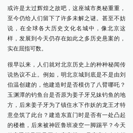
或许是太过辉煌之故吧，这座城市奥秘重重，
至今仍给人们留下了许多未解之谜。甚至不妨
说，在全球各大历史文化名城中，像北京这
样，发展到今天仍存在如此之多历史悬案的，
实在屈指可数。
很早以来，人们就对北京历史上的种种秘闻传
说热议不止。例如，明北京城到底是不是由刘
伯温创建的，他建造时是否模仿了八臂哪吒？
玉渊潭的钓鱼台是否原为姜子牙兄妹钓鱼的地
方，后来姜子牙为了镇住水下作妖的龙王才特
意垒筑了此台？建造东直门时是否有一处凸起
的楼檐，后来被神匠鲁班凌空一脚踢平？今天