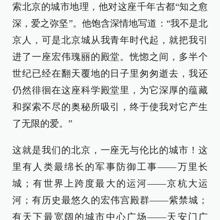
索北京的城市地理，他对这座千年古都“知之愈
深，爱之弥坚”。他饱含深情地写道：“我不是北
京人，可是北京城从我青年时代起，就把我引
进了一座宏伟瑰丽的殿堂。恍惚之间，多半个
世纪已经在翻天覆地的日子里匆匆逝去，我还
仍然徘徊在这座科学殿堂里，为它深厚的蕴藏
和探索不尽的奥秘所吸引，终于使我对它产生
了无限的爱。”
这就是我们的北京，一座无与伦比的城市！这
里有人类最绵长的军事防御工事——万里长
城；有世界上跨度最大的运河——京杭大运
河；有历史最悠久的宏伟宫殿群——紫禁城；
有天下最宽阔的城市中心广场——天安门广