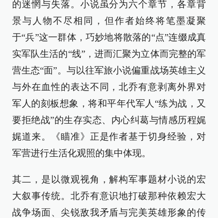
的迷惘与失落。小说虽分为六个章节，各章背
景与人物不尽相同，但作者始终将笔墨凝聚
于“兵”这一群体，巧妙地将散落的“点”连缀成真
实军队生活的“线”，进而汇聚为立体而完整的军
营生态“面”。与以往军旅小说偏重战场英雄主义
与外在血性的表达不同，北乔有意剥离外界对
军人的刻板想象，将和平年代军人“练为战，又
要拒绝战”的生存实态、内心纠葛与情感历程娓
娓道来。《瞄准》正是作者基于切身经验，对
军营进行生活化观照的集中体现。
其二，是以微观视角，解构军事题材小说的宏
大叙事传统。北乔有意识地打破那种依赖宏大
战争场面、尖锐敌我矛盾与完美英雄形象的传