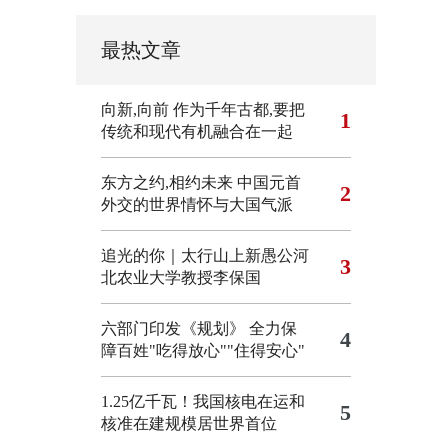
最热文章
向新,向前
作为千年古都,要把
1
传统和现代有机融合在一起
东方之约,相约未来 中国元首
2
外交的世界情怀与大国气派
追光的你｜太行山上新愚公河
3
北农业大学教授李保国
六部门印发《规划》 全力保
4
障百姓"吃得放心""住得安心"
1.25亿千瓦！我国核电在运和
5
核准在建规模居世界首位