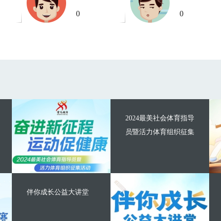
0
0
2024最美社会体育指导
员暨活力体育组织征集
伴你成长公益大讲堂