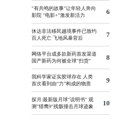
"有共鸣的故事"让年轻人奔向
6
影院
"电影+"激发新活力
休达非法移民越境事件已致约
7
百人死亡
飞地风暴背后
网络平台成多款新药首发渠道
8
国产新药为何被全球"扫货"
我科学家证实胶球存在 人类
9
首次看到由“力”构成的物质
探月:最新版月球"说明书"
观
10
测"猎鹰9"残骸撞击月球迹象