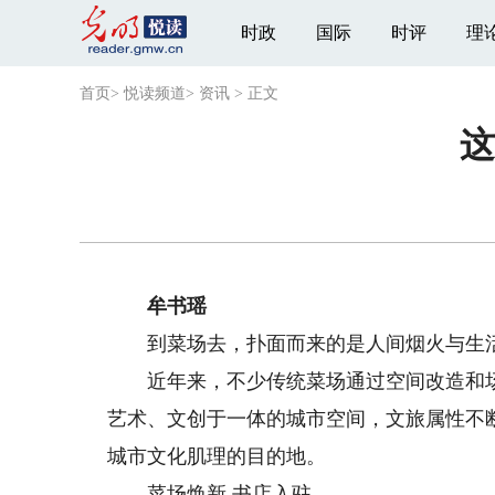
时政
国际
时评
理
首页
>
悦读频道
>
资讯
>
正文
这
牟书瑶
到菜场去，扑面而来的是人间烟火与生活
近年来，不少传统菜场通过空间改造和场
艺术、文创于一体的城市空间，文旅属性不
城市文化肌理的目的地。
菜场焕新 书店入驻