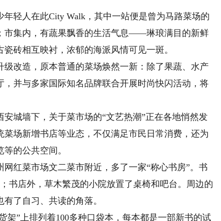
人在此City Walk，其中一站便是曾为马路菜场的
；市集内，有蔬果飘香的生活气息——琳琅满目的新鲜
古瓷砖相互映衬，浓郁的海派风情可见一斑。
升级改造，原本普通的菜场焕然一新：除了果蔬、水产
厅，并与多家国际知名品牌联合开展时尚快闪活动，将
城墙下，关于菜市场的“文艺热潮”正在各地悄然发
统菜场新增书店等业态，不仅满足市民日常消费，还为
览等的公共空间。
红菜市场文二菜市附近，多了一家“称心书房”。书
多册；书店外，草木繁茂的小院放置了桌椅和吧台。周边的
也有了自习、共读的角落。
架”上排列着100多种口袋本，每本都是一部新书的试