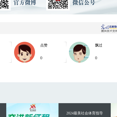
点赞
飘过
0
0
2024最美社会体育指导