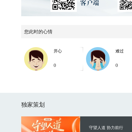
您此时的心情
开心
难过
0
0
独家策划
守望人道 协力前行