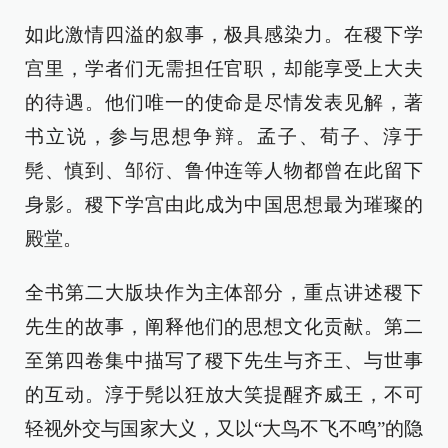
如此激情四溢的叙事，极具感染力。在稷下学
宫里，学者们无需担任官职，却能享受上大夫
的待遇。他们唯一的使命是尽情发表见解，著
书立说，参与思想争辩。孟子、荀子、淳于
髡、慎到、邹衍、鲁仲连等人物都曾在此留下
身影。稷下学宫由此成为中国思想最为璀璨的
殿堂。
全书第二大版块作为主体部分，重点讲述稷下
先生的故事，阐释他们的思想文化贡献。第二
至第四卷集中描写了稷下先生与齐王、与世事
的互动。淳于髡以狂放大笑提醒齐威王，不可
轻视外交与国家大义，又以“大鸟不飞不鸣”的隐