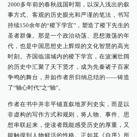
2000多年前的春秋战国时期，以深入浅出的叙
事方式、客观的历史眼光和严谨的笔法，书写
持续150余年的“稷下学宫”，塑造了稷下先生的
圣者群像。那是一个政治动荡、思想激荡的年
代，也是中国思想史上辉煌的文化智慧的高光
时刻。齐国临淄城内的稷下学宫，在波澜壮阔
的历史中汇聚了天下贤才，成为先秦诸子百家
争鸣的舞台，并如作者所归纳总结的——铸造
了“轴心时代”之“轴”。
作者在书中并非平铺直叙地罗列史实，而是以
非虚构的写作方式和规则，将人物、事件、思
想串联起来，使读者既能感受历史的厚重，又
能触摸到人物鲜活的性格。正如其《自序》所