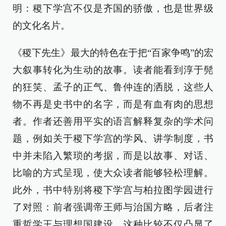
明：稷下学宫不仅是齐国的骄傲，也是世界级
的文化名片。
《稷下先生》最大的特色在于把“百家争鸣”的宏
大叙事转化为生动的故事。读者能看到淳于髡
的狂笑、孟子的正气、鲁仲连的洒脱，这些人
物不再是史书中的名字，而是有血有肉的思想
者。作者还善用平实的语言解释复杂的学术问
题，例如关于稷下学宫的学风、讲学制度，书
中并未陷入繁琐的考据，而是以故事、对话、
比喻的方式呈现，使大众读者能够轻松理解。
此外，书中特别将稷下学宫与柏拉图学园进行
了对照：前者强调帝王师与治国方略，后者注
重哲学王与理想国建设。这种比较不仅凸显了