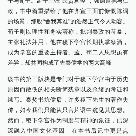
子与荀子。孟子主张“民贵君轻”，强调道德与仁
政，书中着重描绘了他在齐宣王面前慷慨陈词
的场景，那股“舍我其谁”的浩然正气令人动容。
荀子则以理性和务实著称，批判秦政的苛暴，
主张礼法并用，他在稷下学宫长期执掌祭酒，
成为学宫的重要主持者。孟、荀二人思想虽有
差异，却共同构成了先秦儒学的两大高峰。
该书的第三版块是专门对于稷下学宫由于历史
原因而散佚的相关断简残章以及余绪的考证和
续写。秦焚书坑儒后，许多稷下先生的著作失
传，如今我们只能从只言片语中窥见其思想。
然而，稷下学宫作为制度与精神的象征，已深
深融入中国文化基因。在本书后记中更是点