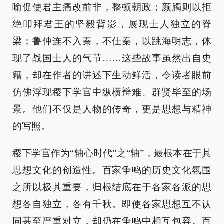
喻促使君主痛改前非，整顿朝政；颜斶则以拒
绝叩拜君王的坚毅背影，展现士人独立的脊
梁；鲁仲连不入秦，不仕秦，以跳海明志，体
现了战国士人的气节……这些故事虽然出自史
籍，却在作者的讲述下生动鲜活，令读者眼前
仿佛浮现稷下学宫中纵横辩难、群贤毕至的场
景。他们不仅是人物的传奇，更是思想与精神
的写照。
稷下学宫作为“轴心时代”之“轴”，最根本在于其
思想文化的创造性。百家争鸣的历史文化氛围
之所以极其重要，归根结底在于各家各派的思
想各自独立，各有千秋。即使各家思想互不认
同甚至严重对立，却仍在争鸣中相互包容。百