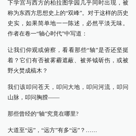
下学宫与西方的柏拉图学园几乎同时出现，被
称为东西方思想史上的“双峰”。对于这样的历史
史实，如果简单地一一陈述，必然平淡无味。
作者在卷一“轴心时代”中写道：
让我们仰观或俯察，看看那些“轴”是否还坚挺
着？它们有否被雾霾遮蔽、被斧钺斫伤，或被
野火焚成槁木？
我们该叩问苍天，叩问大地，叩问河流，叩问
山脉，叩问胸膛——
那些曾经的“轴”究竟在哪里?
大道至“远”，“远方”有多“远”？……