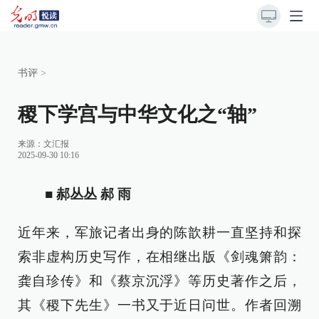
书评
>
稷下学宫与中华文化之“轴”
来源：
文汇报
2025-09-30 10:16
■ 郝丛丛 郝 雨
近年来，军旅记者出身的陈歆耕一直坚持和探
索非虚构历史写作，在相继出版《剑魂箫韵：
龚自珍传》和《蔡京沉浮》等历史著作之后，
其《稷下先生》一书又于近日问世。作者回溯