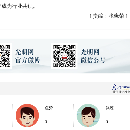
”成为行业共识。
[
责编：张晓荣
]
点赞
飘过
0
0