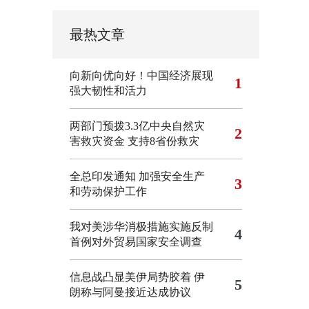
最热文章
向新向优向好！中国经济展现
1
强大韧性和活力
两部门预拨3.3亿中央自然灾
2
害救灾资金 支持8省份救灾
全总印发通知 加强安全生产
3
和劳动保护工作
我对美涉华消极措施实施反制
4
首例对外贸易国家安全调查
信息战凸显美伊局势胶着
伊
5
朗称与阿曼接近达成协议