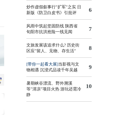
炒作虚假叙事行"扩军"之实
日
6
新版《防卫白皮书》引批评
风雨中筑起坚固防线 陕西省
7
旬阳市抗洪抢险一线见闻
文旅发展该追求什么?
历史街
8
区应"留人、见物、存生活"
[带你一起看大展]
当影视与文
9
物相遇 沉浸式品读千年吴越
暑期峡谷漂流、野外溯溪
10
等"清凉"项目火热 游玩还需冷
静