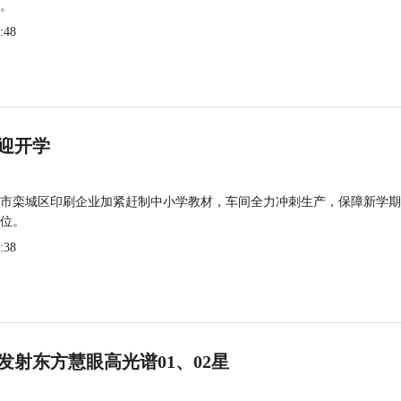
。
:48
迎开学
市栾城区印刷企业加紧赶制中小学教材，车间全力冲刺生产，保障新学期
位。
:38
发射东方慧眼高光谱01、02星