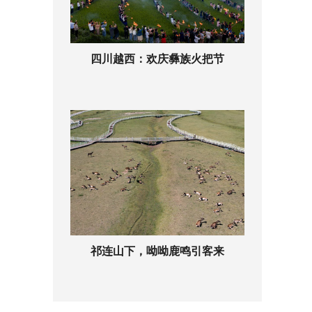
四川越西：欢庆彝族火把节
祁连山下，呦呦鹿鸣引客来