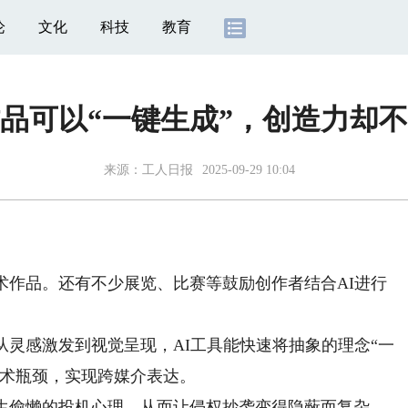
论
文化
科技
教育
品可以“一键生成”，创造力却
来源：
工人日报
2025-09-29 10:04
作品。还有不少展览、比赛等鼓励创作者结合AI进行
。
灵感激发到视觉呈现，AI工具能快速将抽象的理念“一
技术瓶颈，实现跨媒介表达。
偷懒的投机心理，从而让侵权抄袭变得隐蔽而复杂。