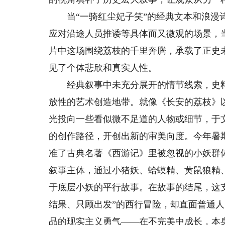
当“一骑红尘妃子笑”的经典文本和浪漫诗
应对沿途人员推诿等具体而又微观的场景，
片中这场围绕荔枝的千里奔腾，承载了正史
见了个体悲欣和真实人性。
经典叙事中未充分展开的情节线索，史料
放性的艺术创造地带。就像《长安的荔枝》
光投向一些看似微不足道的人物或细节，于
的创作路径，开创出新的审美向度。今年暑
准了古典名著《西游记》里被忽视的小妖群
叙事主体，通过小猪妖、蛤蟆精、黄鼠狼精
于底层小妖的平行故事。在故事的结尾，这支
结果、只顾出发”的西行冒险，却直面普通
品的现实主义勇气——在不完美中成长，本