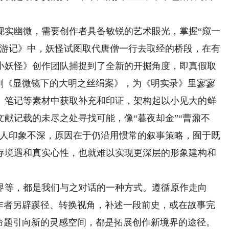
实幽微，需要创作者具备敏锐的艺术眼光，掌握“窥一
西游记》中，妖怪试图取代唐僧一行去取经的桥段，在有
小妖怪》创作团队捕捉到了全新的开掘角度，即真假取
网剧《显微镜下的大明之丝绢案》，为《明实录》里寥寥
、笔记等素材中获取补充和印证，架构起以小见大的鲜
献记载的未尽之处寻找可能，像“暮夜却金”“曹鼐不
让人印象不深，原因在于仍沿用惯常的叙事策略，囿于既
存境遇和真实心性，也就难以实现更深层的形象建构和
等，都是我们与之对话的一种方式。遵循原作走向
创作者另辟蹊径、转换视角，补述一段前史，或在故事完
个命题引向新的灵感空间，都是拓展创作新境界的途径。