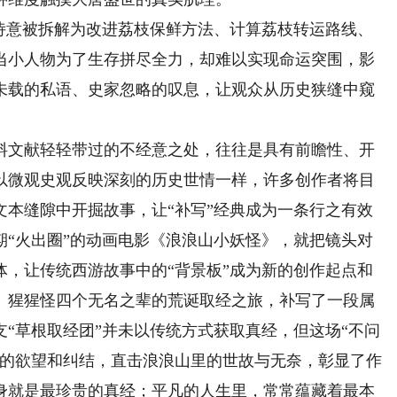
意被拆解为改进荔枝保鲜方法、计算荔枝转运路线、
当小人物为了生存拼尽全力，却难以实现命运突围，影
未载的私语、史家忽略的叹息，让观众从历史狭缝中窥
文献轻轻带过的不经意之处，往往是具有前瞻性、开
以微观史观反映深刻的历史世情一样，许多创作者将目
文本缝隙中开掘故事，让“补写”经典成为一条行之有效
期“火出圈”的动画电影《浪浪山小妖怪》，就把镜头对
体，让传统西游故事中的“背景板”成为新的创作起点和
、猩猩怪四个无名之辈的荒诞取经之旅，补写了一段属
“草根取经团”并未以传统方式获取真经，但这场“不问
人的欲望和纠结，直击浪浪山里的世故与无奈，彰显了作
身就是最珍贵的真经；平凡的人生里，常常蕴藏着最本