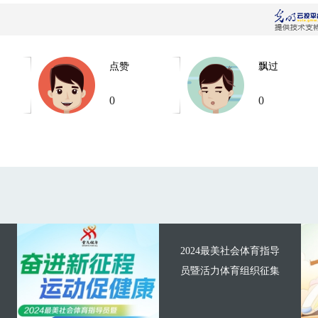
点赞
飘过
0
0
2024最美社会体育指导
员暨活力体育组织征集