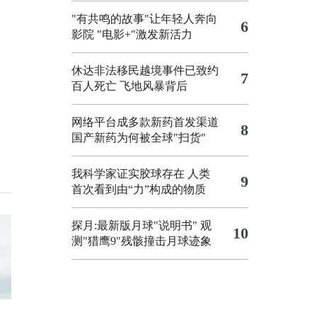
"有共鸣的故事"让年轻人奔向
6
影院
"电影+"激发新活力
休达非法移民越境事件已致约
7
百人死亡
飞地风暴背后
网络平台成多款新药首发渠道
8
国产新药为何被全球"扫货"
我科学家证实胶球存在 人类
9
首次看到由“力”构成的物质
探月:最新版月球"说明书"
观
10
测"猎鹰9"残骸撞击月球迹象