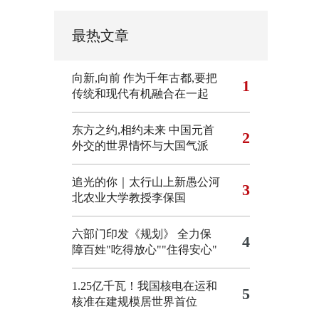
最热文章
向新,向前
作为千年古都,要把
1
传统和现代有机融合在一起
东方之约,相约未来 中国元首
2
外交的世界情怀与大国气派
追光的你｜太行山上新愚公河
3
北农业大学教授李保国
六部门印发《规划》 全力保
4
障百姓"吃得放心""住得安心"
1.25亿千瓦！我国核电在运和
5
核准在建规模居世界首位