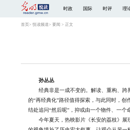
时政
国际
时评
理
首页
>
悦读频道
>
要闻
>
正文
孙丛丛
经典非是一成不变的。解读、重构、跨界
的“再经典化”路径值得探索，与此同时，
结处追问“然后呢”，抑或由一个物件、一
今年夏天，热映影片《长安的荔枝》展现了
的视角填补了历史宏大叙事，让观众从另一