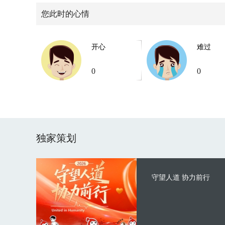
您此时的心情
开心
难过
0
0
独家策划
守望人道 协力前行