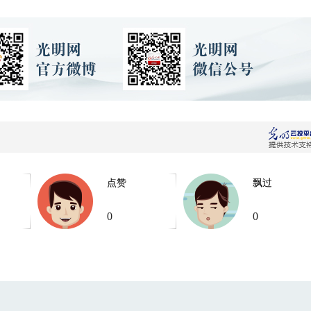
点赞
飘过
0
0