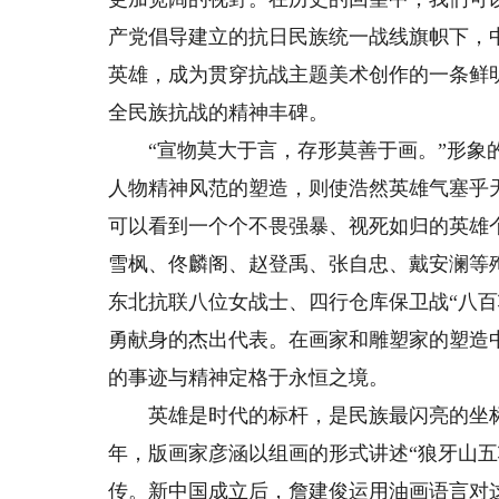
产党倡导建立的抗日民族统一战线旗帜下，
英雄，成为贯穿抗战主题美术创作的一条鲜
全民族抗战的精神丰碑。
“宣物莫大于言，存形莫善于画。”形象的
人物精神风范的塑造，则使浩然英雄气塞乎
可以看到一个个不畏强暴、视死如归的英雄
雪枫、佟麟阁、赵登禹、张自忠、戴安澜等殉
东北抗联八位女战士、四行仓库保卫战“八
勇献身的杰出代表。在画家和雕塑家的塑造
的事迹与精神定格于永恒之境。
英雄是时代的标杆，是民族最闪亮的坐标。
年，版画家彦涵以组画的形式讲述“狼牙山五
传。新中国成立后，詹建俊运用油画语言对