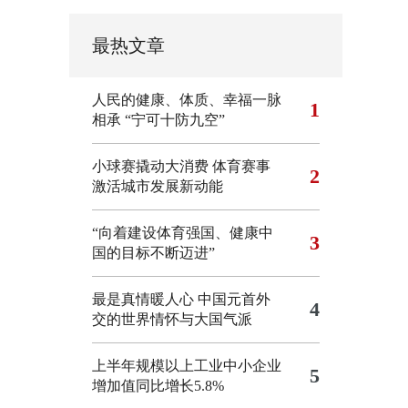
最热文章
人民的健康、体质、幸福一脉
1
相承
“宁可十防九空”
小球赛撬动大消费 体育赛事
2
激活城市发展新动能
“向着建设体育强国、健康中
3
国的目标不断迈进”
最是真情暖人心 中国元首外
4
交的世界情怀与大国气派
上半年规模以上工业中小企业
5
增加值同比增长5.8%