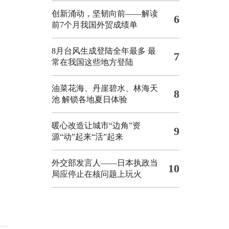
创新涌动，坚韧向前——解读
6
前7个月我国外贸成绩单
8月台风生成登陆全年最多 最
7
常在我国这些地方登陆
油菜花海、丹崖碧水、林海天
8
池 解锁各地夏日体验
暖心改造让城市“边角”资
9
源“动”起来“活”起来
外交部发言人——日本执政当
10
局应停止在核问题上玩火