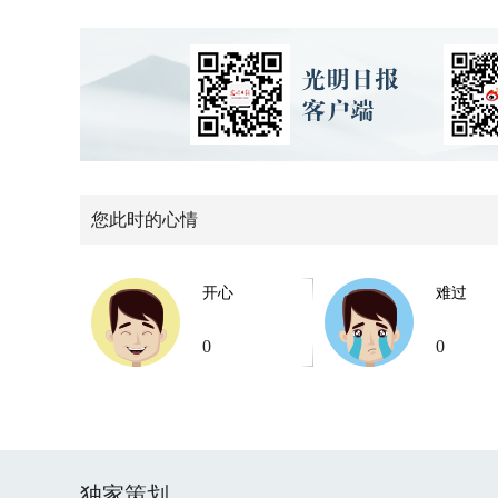
您此时的心情
开心
难过
0
0
独家策划