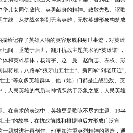
中华儿女同仇敌忾、英勇献身的精神。致敬先烈、讴歌
明主线，从抗战名将到无名英雄，无数英雄形象构筑成
描绘记存了英雄人物的英容形貌和身世事迹，对英雄
天地间，垂范于后世。翻开抗战主题美术的“英雄谱”，
个体和英雄群体，杨靖宇、赵一曼、赵尚志、左权、彭
国将领，八路军“狼牙山五壮士”、新四军“刘老庄连”、
百壮士”等众多英雄群体，他（她）们都是血战强敌、英
中，人民英雄的气质与神情跃然于形象之躯，人民英雄
在美术的表达中，英雄更是歌咏不尽的主题。1944
壮士”的故事，在抗战前线和根据地后方形成广泛宣
这一题材进行再创作。他更加注重英烈精神的塑造，通