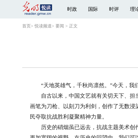
时政
国际
时评
理
首页
>
悦读频道
>
要闻
>
正文
“天地英雄气，千秋尚凛然。”今天，我
自古以来，中国文艺就有关切天下、担当道
画笔为刀枪、以刻刀为利剑，创作了无数浸
民夺取抗战胜利凝聚精神力量。
历史的硝烟虽已远去，抗战主题美术创作却
更加宽阔的视野。在历史的回望中，我们可