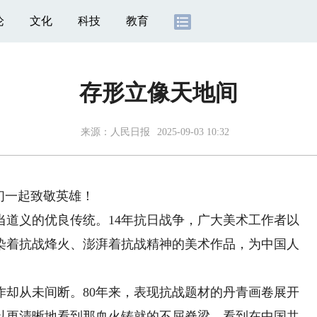
论
文化
科技
教育
存形立像天地间
来源：
人民日报
2025-09-03 10:32
们一起致敬英雄！
义的优良传统。14年抗日战争，广大美术工作者以
染着抗战烽火、澎湃着抗战精神的美术作品，为中国人
从未间断。80年来，表现抗战题材的丹青画卷展开
以更清晰地看到那血火铸就的不屈脊梁，看到在中国共