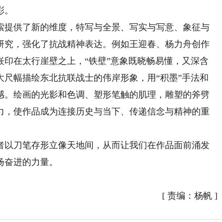
彩。
提供了新的维度，特写与全景、写实与写意、象征与
研究，强化了抗战精神表达。例如王迎春、杨力舟创作
嵌印在太行崖壁之上，“铁壁”意象既晓畅易懂，又深含
大尺幅描绘东北抗联战士的伟岸形象，用“积墨”手法和
感。绘画的光影和色调、塑形笔触的肌理，雕塑的斧劈
力，使作品成为连接历史与当下、传递信念与精神的重
以刀笔存形立像天地间，从而让我们在作品面前涌发
扬奋进的力量。
[
责编：杨帆
]