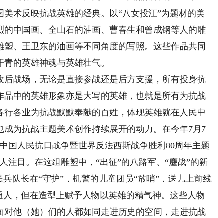
国美术反映抗战英雄的经典。以“八女投江”为题材的美
烈的中国画、全山石的油画、曹春生和曾成钢等人的雕
雕塑、王卫东的油画等不同角度的写照。这些作品共同
汗青的英雄神魂与英雄壮气。
后战场，无论是直接参战还是后方支援，所有投身抗
作品中的英雄形象亦是大写的英雄，也就是所有为抗战
各行各业为抗战默默奉献的百姓，体现英雄就在人民中
也成为抗战主题美术创作持续展开的动力。在今年7月7
中国人民抗日战争暨世界反法西斯战争胜利80周年主题
人注目。在这组雕塑中，“出征”的八路军、“鏖战”的新
民兵队长在“守护”，机警的儿童团员“放哨”，送儿上前线
普通人，但在造型上赋予人物以英雄的精气神。这些人物
面对他（她）们的人都如同走进历史的空间，走进抗战