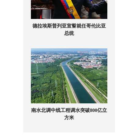
德拉埃斯普列亚宣誓就任哥伦比亚
总统
南水北调中线工程调水突破800亿立
方米