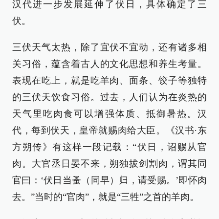
汉代进一步发展延伸了伏日，具体确定了三
伏。
三伏天气太热，除了宜伏不宜动，还有诸多相
关习俗，蕴含着古人的文化思想和养生考量。
表现在吃上，就是吃羊肉、面条、饺子等独特
的三伏天饮食习俗。过去，人们认为在炎热的
天气里吃肉食可以增强体质、抵御暑热。汉
代，每到伏天，皇帝就赐肉给大臣。《汉书·东
方朔传》有这样一段记载：“伏日，诏赐从官
肉。大官丞日晏不来，朔独拔剑割肉，谓其同
官曰：‘伏日当蚤（同早）归，请受赐。’即怀肉
去。”当时的“官肉”，就是“三牲”之首的羊肉。