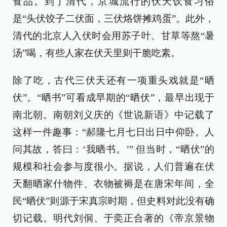
食品。到了清代，京城流行的伏天饮食习俗
是“头伏饺子二伏面，三伏烙饼摊鸡蛋”。此外，
清代的北京人入伏时会用苏子叶、甘草等熬“暑
汤”喝，有些人家在伏天里则干脆吃素。
除了吃，古代三伏天还有一项重头戏就是“晒
伏”。“晒书”可看成早期的“晒伏”，最早出现于
南北朝。南朝刘义庆的《世说新语》中记载了
这样一件趣事：“郝隆七月七日出日中仰卧。人
问其故，答曰：‘我晒书。’” 但当时，“晒伏”的
规模和社会参与度很小。据说，人们普遍在伏
天翻晒家什物件、衣物被褥是在唐宋年间，全
民“晒伏”则源于宋真宗时期，但史料对此没有确
切记载。明代刘侗、于奕正合著的《帝京景物