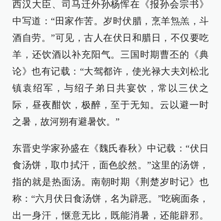
西汉大臣、司马迁外孙杨恽在《报孙会宗书》
中写道：“田家作苦。岁时伏腊，烹羊炰羔，斗
酒自劳。”可见，古人在伏日和腊日，不仅要吃
羊，还饮酒以补充阳气。三国时期曹丕的《典
论》也有记载：“大驾都许，使光禄大夫刘松北
镇袁绍军，与绍子弟日共宴饮，常以三伏之
际，昼夜酣饮，极醉，至于无知。云以避一时
之暑，故河朔有避暑饮。”
东晋史学家孙盛在《魏氏春秋》中记载：“伏日
食汤饼，取巾拭汗，面色皎然。”这里的汤饼，
指的就是热面汤。南朝时期《荆楚岁时记》也
称：“六月伏日食汤饼，名为辟恶。”吃碗面条，
出一身汗，惬意无比，既能消暑，还能辟邪。