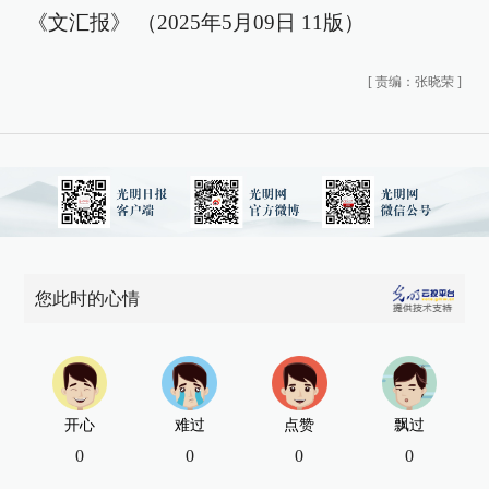
《文汇报》 （2025年5月09日 11版）
[
责编：张晓荣
]
您此时的心情
开心
难过
点赞
飘过
0
0
0
0