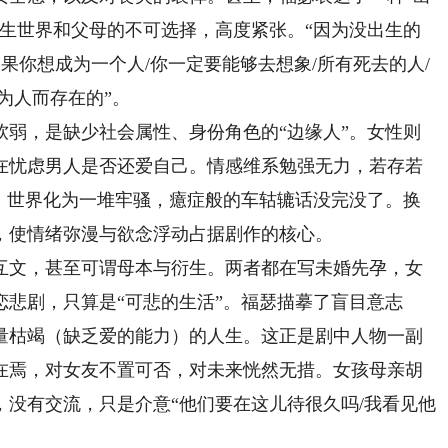
降生世界和父母的不可选择，高度紧张。“因为没出生的
果你想成为一个人/你一定要能够去想象/所有死去的人/
为人而存在的”。
，是缺少社会属性、身份角色的“边缘人”。女性则
在忧虑男人是否还爱自己。情感维系勉强无力，若存若
活、世界化为一堆牢骚，癔症般的车轱辘话没完没了。换
，使情绪弥漫与欲念浮动占据剧作的核心。
文，甚至可谓母本与衍生。两者都在写未婚先孕，女
悲剧，只算是“可悲的生活”。福瑟描摹了盲目意志
量枯竭（缺乏爱的能力）的人生。这正是剧中人物一副
在焉，对女友不置可否，对未来恍然无措。女孩母亲胡
没有交流，只是介意“他们要在这儿待很久吗/我看见他