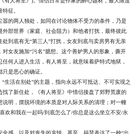
《有人将至》)。情侣日常是作家的醉心题材，最大限度
著特征。
嚣的两人独处，如同在讨论物体不受力的条件，乃是
避外部世界（家庭、社会阻力）和他者打扰，最终彼此
住处到底有无“第三人”打扰，女友到底与卖房男有无亲
，对女友施加“污名”臆想。这个善妒男人的形象，撕开
忍任何人进入生活，有人将至，就意味着萨特式地狱，
都只是恶心的确证。
“生活在别处”的主题，指向永远不可抵达、不可实现之
边找了新住处，《有人将至》中情侣接盘了郊野荒废的
想说明，摆脱环境的本质是对人际关系的清理；对一幢
喜欢和我在一起吗/到底怎么了/你总是这么坐立不安/永
全感，以及对丧失的哀悼。甚至，福瑟表达了一种“出