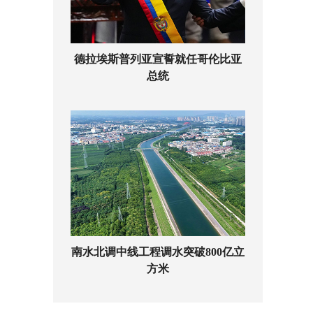
德拉埃斯普列亚宣誓就任哥伦比亚
总统
南水北调中线工程调水突破800亿立
方米