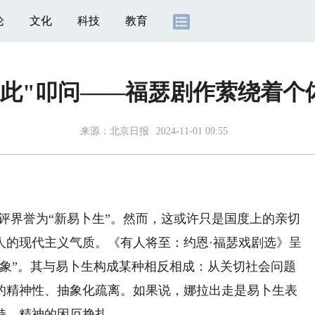
论
文化
科技
教育
如此"叩问——福瑟剧作萦绕着个
来源：
北京日报
2024-11-01 09:55
界誉为“新易卜生”。然而，这或许只是国度上的亲切
人的现代主义气质。《有人将至：约恩·福瑟戏剧选》呈
抽象”。其与易卜生构成某种相反相成：从关切社会问题
的精神性、抽象化疏离。如果说，娜拉出走是易卜生表
持、精神的困厄挣扎。