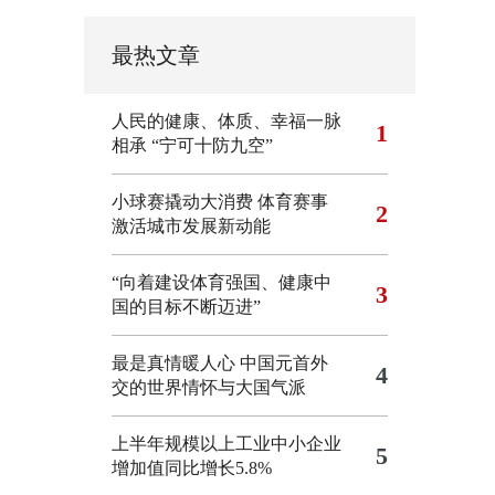
最热文章
人民的健康、体质、幸福一脉
1
相承
“宁可十防九空”
小球赛撬动大消费 体育赛事
2
激活城市发展新动能
“向着建设体育强国、健康中
3
国的目标不断迈进”
最是真情暖人心 中国元首外
4
交的世界情怀与大国气派
上半年规模以上工业中小企业
5
增加值同比增长5.8%