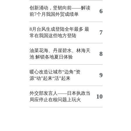
创新涌动，坚韧向前——解读
6
前7个月我国外贸成绩单
8月台风生成登陆全年最多 最
7
常在我国这些地方登陆
油菜花海、丹崖碧水、林海天
8
池 解锁各地夏日体验
暖心改造让城市“边角”资
9
源“动”起来“活”起来
外交部发言人——日本执政当
10
局应停止在核问题上玩火