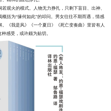
若观火的模式。人物无力挣扎，只剩下盲目、出神、
我概括为“缘何如此”的叩问。男女往往不期而遇，情感
解。《我是风》《一个夏日》《死亡变奏曲》里皆有人
这种感受，或许颇为贴切。