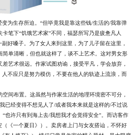
变为生存所迫。“但毕竟我是靠这些钱/生活的/我靠弹
卡夫卡笔下“饥饿艺术家”不同，福瑟所写乃是疲惫凡人
有一副好嗓子。为了女人来到这里，为了儿子留在这里，
画简单清晰，但也就这样了，谈不上艺术。这对男女形
又差艺术很远。作家试图劝谕，接受平凡，学会放弃，
”。人不应只是努力模仿，不要在他人的轨迹上流浪，而
空间布置。这虽然与作家生活的地理环境密不可分，
我已经变得不想见人了/或者我本来就是这样的/不过说
。“也许只有到海上去/我想我才会觉得安全”。而访客作
不安（《一个夏日》）。卖房者上门与女友搭讪，不怀好