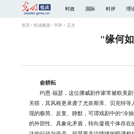
时政
国际
时评
理
首页
>
悦读频道
>
书评
>
正文
"缘何
俞耕耘
约恩·福瑟，这位挪威剧作家常被欧美剧评
关联，其风格更承袭了尤奈斯库、贝克特等
现的极简、反复、静默，可谓戏剧中的“冷
的外部性、具象化矛盾，转向凝视个体存在
达的行动与姿态，福瑟更关注情绪的暗涌相