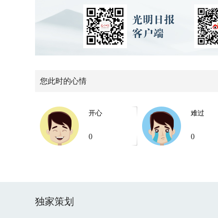
您此时的心情
开心
难过
0
0
独家策划