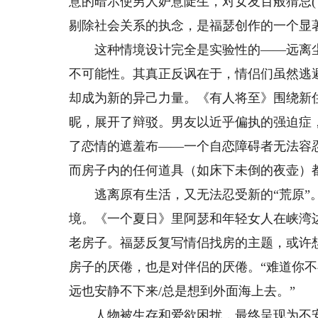
意的暗示使男人妒意陡生，对女友百般猜忌(
剔除社会关系的执念，是福瑟创作的一个显
这种情境设计完全是实验性的——远离尘
不可能性。其真正反讽在于，情侣们虽然逃
却成为新的异己力量。《有人将至》围绕新
昵，展开了辩驳。男友以近乎偏执的强迫症
了恋情的遮羞布——一个自恋障碍者无法容
而房子内的任何道具（如床下未倒的夜壶）
逃离原有生活，又无法忍受新的“荒原”。
境。《一个夏日》里阿瑟和年轻女人在峡湾
老房子。福瑟反复写情侣找房的主题，或许
房子的厌倦，也是对伴侣的厌倦。“难道你不
远也安静不下来/总是想到外面海上去。”
人物被生存和爱欲困扰，最终呈现为不安