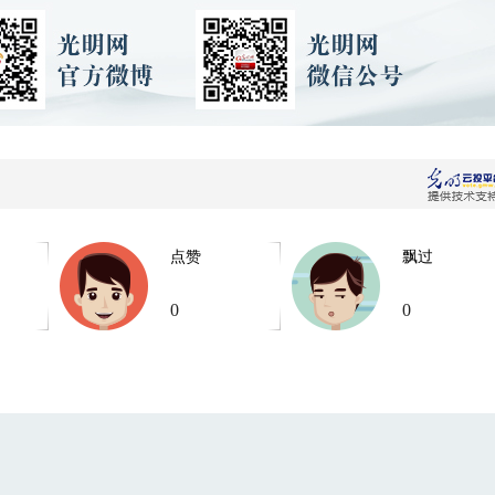
点赞
飘过
0
0