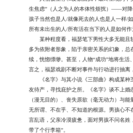
生焦虑”（人之为人的本体性烦扰）——对
孩子当然也是人/就像死去的人也是人一样/如
所有未出生的人/所有活在当下的人是如何作
某种程度看，福瑟笔下男性大多无能且软弱
多为依附者形象，陷于亲密关系的幻象，总
续，恍惚缥缈。甚至，人物“成功”地将生
言之，福瑟戏剧不断对事件与行动进行抽离
《名字》与其小说《三部曲》构成某种互
友待产，寻找庇护之所。《名字》谈不上婚恋
（漫无目的）、丧失原欲（毫无动力）与能
无所谓、不在乎、不知道的根源。男孩心不
言乱语，父亲冷漠疲惫，面对男孩不问名姓，
带了个行李箱”。