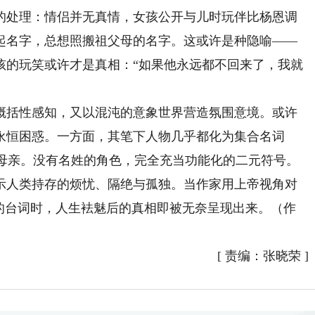
处理：情侣并无真情，女孩公开与儿时玩伴比杨恩调
起名字，总想照搬祖父母的名字。这或许是种隐喻——
孩的玩笑或许才是真相：“如果他永远都不回来了，我就
括性感知，又以混沌的意象世界营造氛围意境。或许
永恒困惑。一方面，其笔下人物几乎都化为集合名词
亲/母亲。没有名姓的角色，完全充当功能化的二元符号。
示人类持存的烦忧、隔绝与孤独。当作家用上帝视角对
”的台词时，人生袪魅后的真相即被无奈呈现出来。（作
[
责编：张晓荣
]