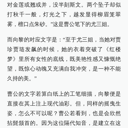
对金莲或翘或并，没半刻斯文。两个坠子却似
打秋千一般，灯光之下，越发显得柳眉笼翠
雾，檀口点朱砂。”这是曹公笔下的尤三姐。
而向黎的对应文字是：“至于尤三姐，当她对贾
珍贾琏发飙的时候，她的衣着突破了《红楼
梦》里所有女性的底线，既美艳性感又慷慨绝
望，既惊心动魄又充满自我冲突，是一种不能
久持的美。”
曹公的文字若算白纸上的工笔细描，向黎便是
直接在其上注上现代油彩。但，同样的摇曳生
姿，怎么不可以呢？曹公若看到，也是会欣然
拈髭颔首的。因为这位隔代知音，是建立在这