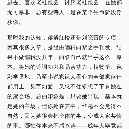
进去。喜欢老杜也罢，讨厌老杜也罢，在她都
无可厚非，总有些诗人，是在某个生命阶段俘
获你。
那时我的认知，读解红楼还是刘晓蕾的专项，
因其很多文章，是经由编辑向黎之手刊发。结
果不做编辑没几年，向黎自己就出手这么一厚
本。将她的诗词功力和品茶功力，植物学、色
彩学见地，乃至小说家识人看心的全部家伙什
都用上。见字如面，又忍不住多想了下有她在
的聚会场。总的印象是，只要她出现，基本就
是她的主场，但你处在其中，丝毫不会觉得不
自然，因为她很会把个体的事，变成大家共情
的事。哪怕你本来不感兴趣——成年人毕竟都