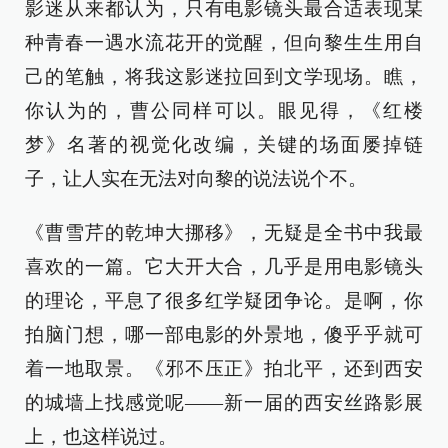
影迷从来都认为，只有电影镜头最合适表现某
种青春一遇水流花开的觉醒，但向黎生生用自
己的笔触，将我这影迷拉回到文学现场。瞧，
你认为的，曹公同样可以。眼见得，《红楼
梦》名著的视觉化改编，关键的场面屡掉链
子，让人实在无法对向黎的说法说个不。
《曹雪芹的乾坤大挪移》，无疑是全书中我最
喜欢的一篇。它大开大合，几乎是用电影镜头
的理论，平息了很多红学疑团争论。是啊，你
拍脑门想，哪一部电影的外景地，傻乎乎就可
着一地取景。《邪不压正》拍北平，还到西安
的城墙上找感觉呢——新一届的西安丝路影展
上，也这样说过。