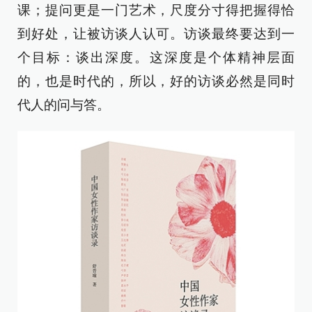
课；提问更是一门艺术，尺度分寸得把握得恰
到好处，让被访谈人认可。访谈最终要达到一
个目标：谈出深度。这深度是个体精神层面
的，也是时代的，所以，好的访谈必然是同时
代人的问与答。