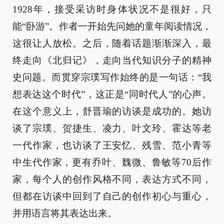
1928年，接受采访时身体状况不是很好，只
能“卧游”。作者一开始先问她的童年阅读情况，
这很让人放松。之后，随着话题渐渐深入，最
终走向《北归记》，走向当代知识分子的精神
史问题。而贯穿宗璞写作始终的是一句话：“我
想表达这个时代”，这正是“同时代人”的心声。
在这个意义上，舒晋瑜的访谈是成功的。她访
谈了宗璞、贺捷生、凌力、叶文玲、霍达等老
一代作家，也访谈了王安忆、残雪、范小青等
中生代作家，更有乔叶、魏微、鲁敏等70后作
家，每个人的创作风格不同，表达方式不同，
但都在访谈中回到了自己的创作初心与重心，
并用语言将其表达出来。