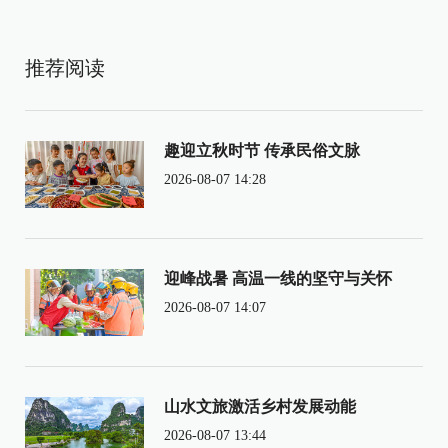
推荐阅读
趣迎立秋时节 传承民俗文脉
2026-08-07 14:28
迎峰战暑 高温一线的坚守与关怀
2026-08-07 14:07
山水文旅激活乡村发展动能
2026-08-07 13:44