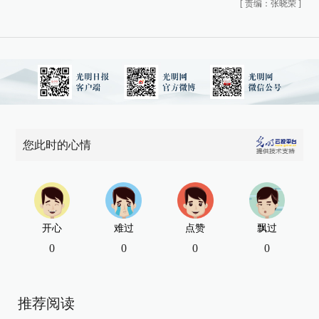
[
责编：张晓荣
]
您此时的心情
开心
难过
点赞
飘过
0
0
0
0
推荐阅读